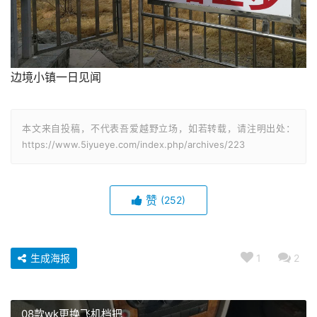
边境小镇一日见闻
本文来自投稿，不代表吾爱越野立场，如若转载，请注明出处：
https://www.5iyueye.com/index.php/archives/223
赞
(252)
生成海报
1
2
08款wk更换飞机档把