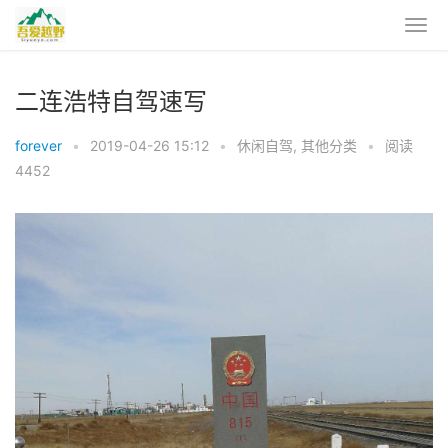
二连浩特自驾速写
forever
•
2019-04-26 15:12
•
休闲自驾
,
其他分类
•
阅读
4452