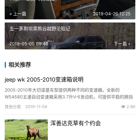
« 上一篇
2019-04-26 12:25
五一茅荆坝黑熊谷越野沦陷记
2019-05-05 09:48
下一篇 »
相关推荐
jeep wk 2005-2010变速箱说明
2005-2010年大切诺基车型提供两种不同的变速器。全新的
W5A580五速自动变速箱采用3.7升V-6发动机，可提供平稳的换挡
和最佳的燃油经济性。 545RFE五速自动变速箱经过…
其他分类
2019-11-04
2.8K
浑善达克草有个约会